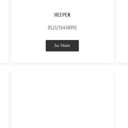
HEEPEN
0521/16458991‬
Zur Filiale