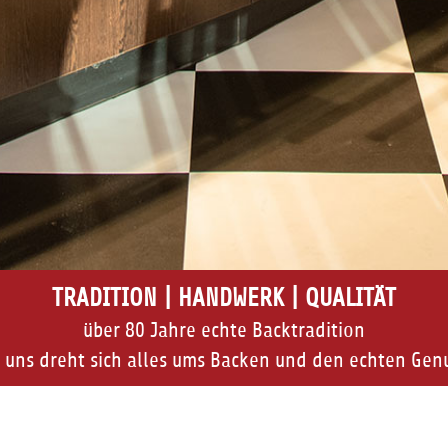
TRADITION | HANDWERK | QUALITÄT
über 80 Jahre echte Backtradition
 uns dreht sich alles ums Backen und den echten Gen