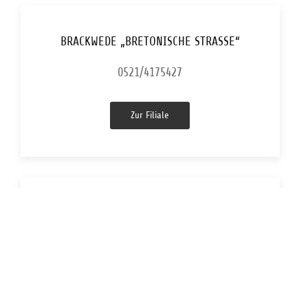
BRACKWEDE „BRETONISCHE STRASSE“
0521/4175427
Zur Filiale
COMBI-MARKT BRACKWEDE
0521/4002816
Zur Filiale