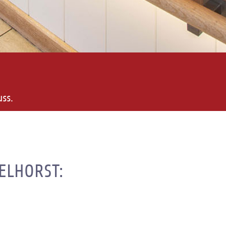
uss.
SELHORST: