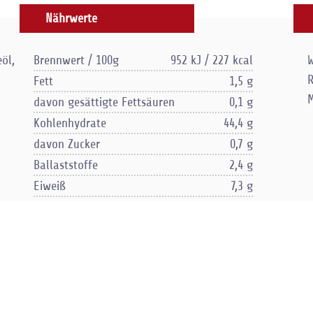
Nährwerte
öl,
Brennwert / 100g
952 kJ / 227 kcal
W
Fett
1,5 g
M
davon gesättigte Fettsäuren
0,1 g
Kohlenhydrate
44,4 g
davon Zucker
0,7 g
Ballaststoffe
2,4 g
Eiweiß
7,3 g
Salz
2,2 g
Lösliche Ballaststoffe
1,1 g
Unlösliche Ballaststoffe
1,2 g