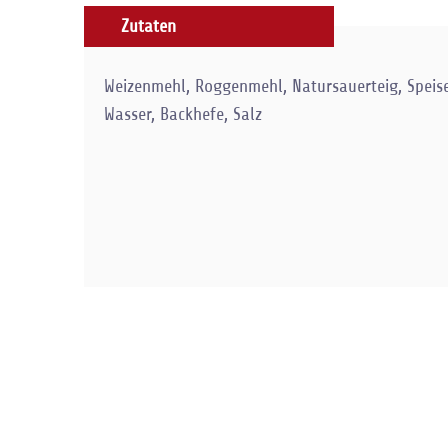
Zutaten
Weizenmehl, Roggenmehl, Natursauerteig, Speise
Wasser, Backhefe, Salz
Zurück zur Übersicht