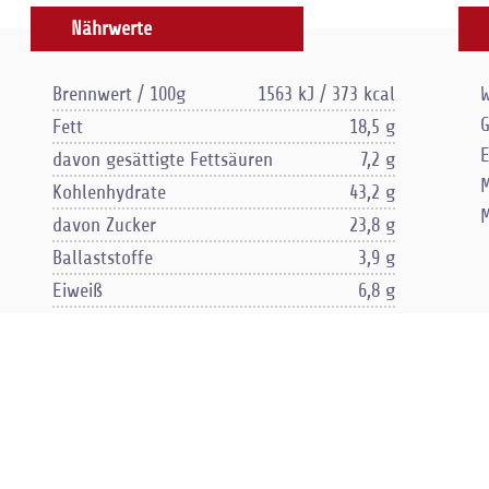
Nährwerte
Brennwert / 100g
1563 kJ / 373 kcal
W
G
Fett
18,5 g
E
davon gesättigte Fettsäuren
7,2 g
M
Kohlenhydrate
43,2 g
davon Zucker
23,8 g
Ballaststoffe
3,9 g
Eiweiß
6,8 g
Salz
1,0 g
Lösliche Ballaststoffe
0,5 g
Unlösliche Ballaststoffe
0,5 g